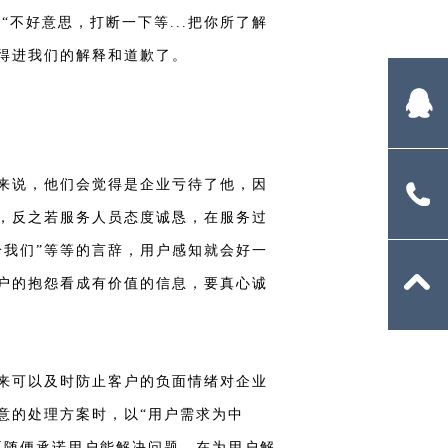
不好意思，打断一下等...把你所了解
得进我们的解释和道歉了。
4
上来说，他们会觉得是企业亏待了他，因
13
，反之若服务人员态度诚恳，在服务过
给我们”等等的言辞，用户感知就会好一
户的抱怨看成有价值的信息，要真心诚
来可以及时防止客户的负面情绪对企业
意的处理方案时，以“用户需求为中
要随便承诺用户能解决问题，在为用户解